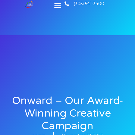
(305) 541-3400
About Us
Contact Us
Onward – Our Award-
Winning Creative
Campaign