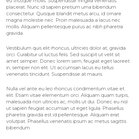
eu tristique mollis. Suspendisse fringilla venenatis
placerat. Nunc id sapien pretium urna bibendum
consectetur. Quisque blandit metus arcu, id ornare
magna molestie nec. Proin malesuada a lacus nec
mollis. Aliquam pellentesque purus ac nibh pharetra
gravida.
Vestibulum quis elit rhoncus, ultricies dolor at, gravida
orci. Curabitur ut luctus felis. Sed suscipit ut velit sit
amet semper. Donec lorem sem, feugiat eget laoreet
in, semper non elit. Ut accumsan lacus eu tellus
venenatis tincidunt. Suspendisse at mauris.
Nulla vel ante eu leo rhoncus condimentum vitae et
elit. Etiam vitae elementum orci. Aliquam quam turpis,
malesuada non ultrices ac, mollis ut dui. Donec eu nisl
ut sapien feugiat accumsan ut eget ligula. Phasellus
pharetra gravida est id pellentesque. Aliquam erat
volutpat. Phasellus venenatis ipsum ac metus sagittis
bibendum.