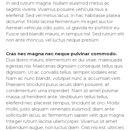
In sed rutrum magna. Nullam euismod metus ac
sagittis viverra. Vivamus posuere vehicula risus a
eleifend. Sed vel metus lacus. In hac habitasse platea
dictumst. Morbi lacinia fermentum mi eget auctor.
Aenean vehicula odio justo, ut gravida ex porttitor eu.
Fusce sed blandit mauris, in tempus nisl. Sed rutrum elit
non ante rhoncus, vel luctus neque pretium.
Cras nec magna nec neque pulvinar commodo.
Duis libero mauris, elementum et dui vitae, malesuada
egestas nisi. Maecenas dignissim consequat tellus quis
dignissim. Ut ac convallis tellus, semper sodales erat.
Nam ac nunc blandit, volutpat nunc a, accumsan velit.
Praesent tincidunt purus iaculis diam posuere, at
condimentum urna imperdiet. Nam sit amet pulvinar
massa, id hendrerit ante. Vestibulum tellus tellus,
eleifend nec placerat tempus, tincidunt at orci. Morbi
mollis, justo aliquam venenatis euismod, diam ante
sollicitudin lacus, ac fermentum sapien velit quis magna.
Integer rutrum lacinia ullamcorper. Vivamus sit amet
bibendum augue, non luctus diam. Cras nisi est, ultricies